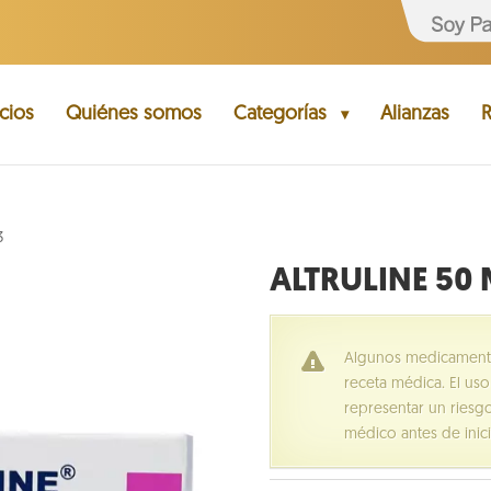
cios
Quiénes somos
Categorías
Alianzas
R
3
ALTRULINE 50 
Algunos medicamentos
receta médica. El us
representar un riesgo
médico antes de inici