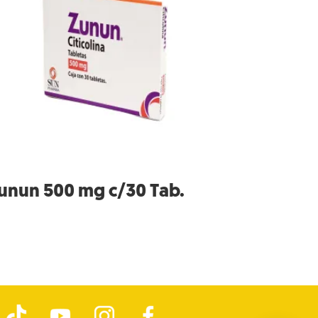
unun 500 mg c/30 Tab.
T
Y
I
F
i
o
n
a