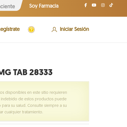
S
Soy Farmacia
o
y
P
a
A
c
egístrate
Iniciar Sesión
y
i
u
e
d
n
a
t
e
MG TAB 28333
 disponibles en este sitio requieren
o indebido de estos productos puede
 para su salud. Consulte siempre a su
ar cualquier tratamiento.