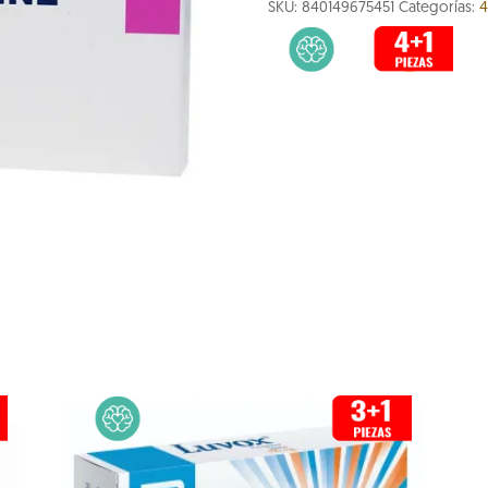
SKU:
840149675451
Categorías:
4