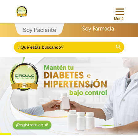
Soy Farmacia
Search Button
Search
for: