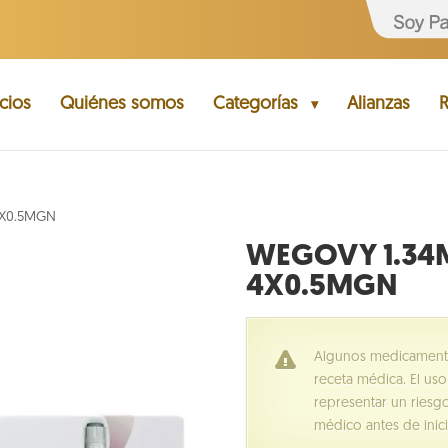
cios
Quiénes somos
Categorías
Alianzas
R
4X0.5MGN
WEGOVY 1.34M
4X0.5MGN
Algunos medicamentos
receta médica. El us
representar un riesgo
médico antes de inici