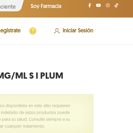
S
Soy Farmacia
o
y
P
a
A
c
egístrate
Iniciar Sesión
y
i
u
e
d
n
a
t
e
G/ML S I PLUM
 disponibles en este sitio requieren
o indebido de estos productos puede
 para su salud. Consulte siempre a su
ar cualquier tratamiento.