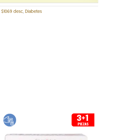
:
$1069 desc
,
Diabetes