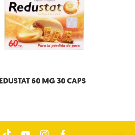
EDUSTAT 60 MG 30 CAPS
T
Y
I
F
i
o
n
a