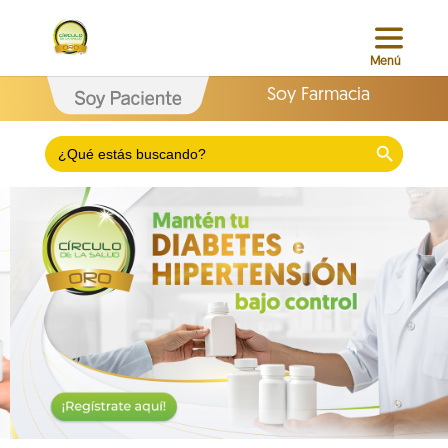
Soy Farmacia
Search Button
Search
for: