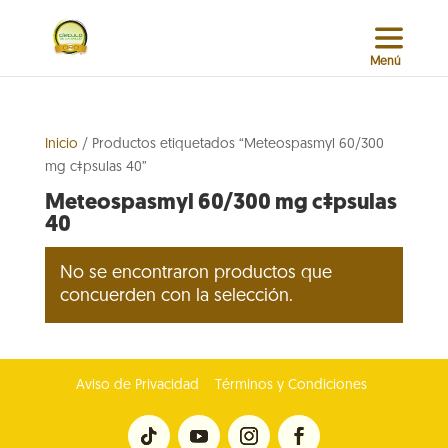
Inicio
/ Productos etiquetados “Meteospasmyl 60/300
mg c‡psulas 40”
Meteospasmyl 60/300 mg c‡psulas
40
No se encontraron productos que
concuerden con la selección.
Aviso de Privacidad
Términos y Condiciones