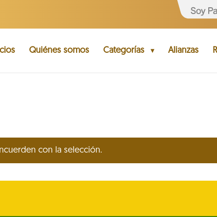
cios
Quiénes somos
Categorías
Alianzas
R
cuerden con la selección.