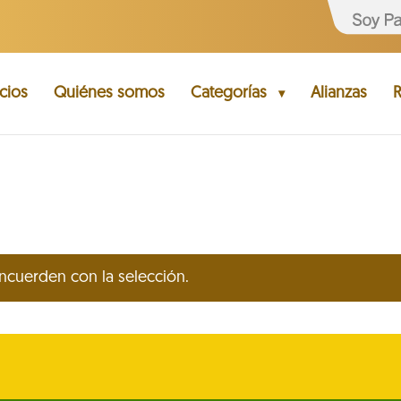
cios
Quiénes somos
Categorías
Alianzas
R
cuerden con la selección.