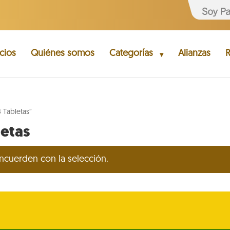
cios
Quiénes somos
Categorías
Alianzas
R
 Tabletas”
letas
cuerden con la selección.