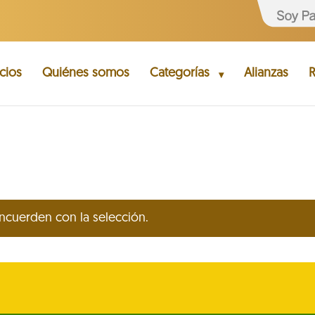
cios
Quiénes somos
Categorías
Alianzas
R
cuerden con la selección.