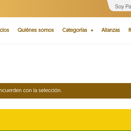
cios
Quiénes somos
Categorías
Alianzas
R
cuerden con la selección.