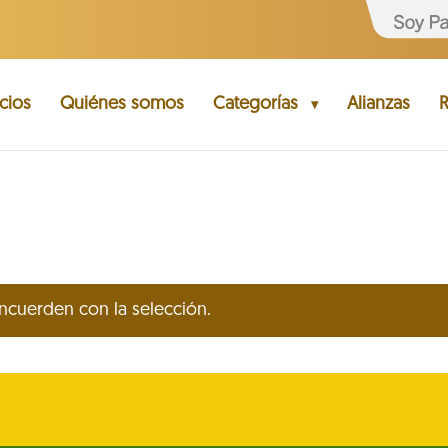
cios
Quiénes somos
Categorías
Alianzas
R
cuerden con la selección.