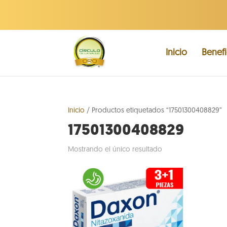
Inicio
Benefi
Inicio
/ Productos etiquetados “17501300408829”
17501300408829
Mostrando el único resultado