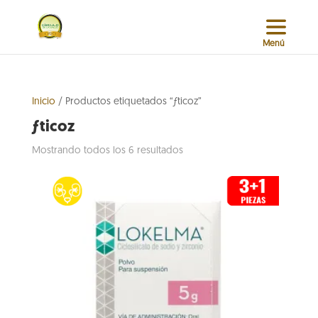
Inicio
/ Productos etiquetados “ƒticoz”
ƒticoz
Sorted
Mostrando todos los 6 resultados
by
popularity