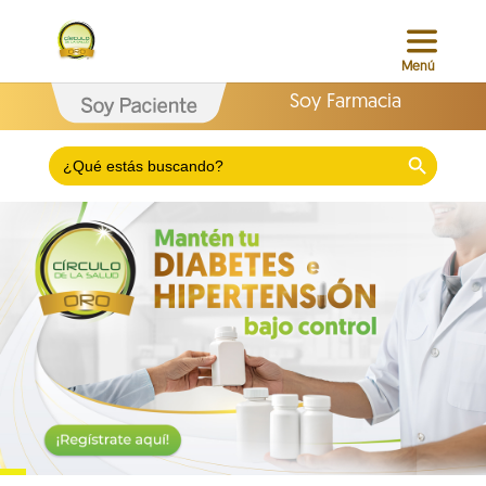
Soy Farmacia
Search Button
Search
for: